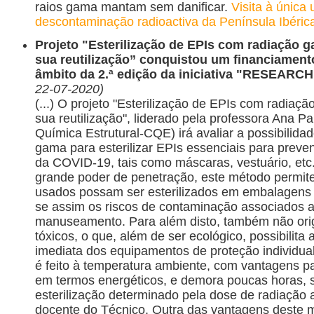
raios gama mantam sem danificar.
Visita à única
descontaminação radioactiva da Península Ibéric
Projeto "Esterilização de EPIs com radiação 
sua reutilização” conquistou um financiament
âmbito da 2.ª edição da iniciativa "RESEARC
22-07-2020)
(...) O projeto "Esterilização de EPIs com radiaç
sua reutilização", liderado pela professora Ana P
Química Estrutural-CQE) irá avaliar a possibilida
gama para esterilizar EPIs essenciais para preve
da COVID-19, tais como máscaras, vestuário, etc. 
grande poder de penetração, este método permit
usados possam ser esterilizados em embalagens 
se assim os riscos de contaminação associados 
manuseamento. Para além disto, também não ori
tóxicos, o que, além de ser ecológico, possibilita a
imediata dos equipamentos de proteção individua
é feito à temperatura ambiente, com vantagens pa
em termos energéticos, e demora poucas horas, 
esterilização determinado pela dose de radiação a 
docente do Técnico. Outra das vantagens deste 