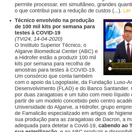
permite processar, em simultâneo, grandes quanti
o que contribui para a redução de custos (...).
Ler
Técnico envolvido na produção
de 100 mil kits por semana para
testes à COVID-19
(TVI24, 14-04-2020)
O Instituto Superior Técnico, o
Algarve Biomedical Center (ABC) e
a Hidrofer estão a produzir 100 mil
kits por semana para recolha de
amostras para testes à COVID-19.
Um consórcio que conta também
com o apoio da Logoplaste, da Fundação Luso-A
Desenvolvimento (FLAD) e do Banco Santander. 
por duas zaragatoas e um tubo com meio líquido de
partir de um modelo concebido pelo centro académ
Universidade do Algarve, a Hidrofer, grupo empre
de Famalicão especializado em artigos de higiene i
sua produção para as zaragatoas de Dacron, a m
adequada para detetar a Covid-19,
cabendo ao T
sua esterilização
, e ao ABC produzir e disponibil