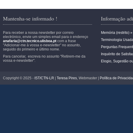
Mantenha-se informado !
Informação adi
Para receber a nossa newsletter por correio
Memória (restrito) »
electrónico, envie um simples email para o endereço
Terminologia Usada
anafaria@ctn.tecnico.ulisboa.pt
com a frase
"Adicionar-me à vossa e-newsletter" no assunto,
Perguntas Frequent
seguido do primeiro e último nome.
Inquérito de Satisfa
Para cancelar, escreva no assunto "Retirem-me da
vossa e-newsletter".
Elogio, Sugestão o
Copyright © 2025 -
IST/CTN-LR
|
Teresa Pires
, Webmaster |
Política de Privacid